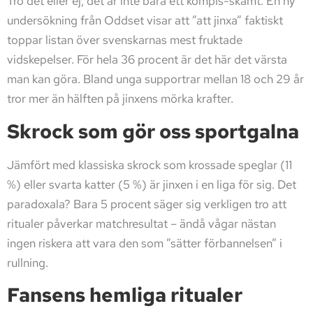
Tro det eller ej, det är inte bara ett kompis-skämt. En ny
undersökning från Oddset visar att ”att jinxa” faktiskt
toppar listan över svenskarnas mest fruktade
vidskepelser. För hela 36 procent är det här det värsta
man kan göra. Bland unga supportrar mellan 18 och 29 år
tror mer än hälften på jinxens mörka krafter.
Skrock som gör oss sportgalna
Jämfört med klassiska skrock som krossade speglar (11
%) eller svarta katter (5 %) är jinxen i en liga för sig. Det
paradoxala? Bara 5 procent säger sig verkligen tro att
ritualer påverkar matchresultat – ändå vågar nästan
ingen riskera att vara den som ”sätter förbannelsen” i
rullning.
Fansens hemliga ritualer