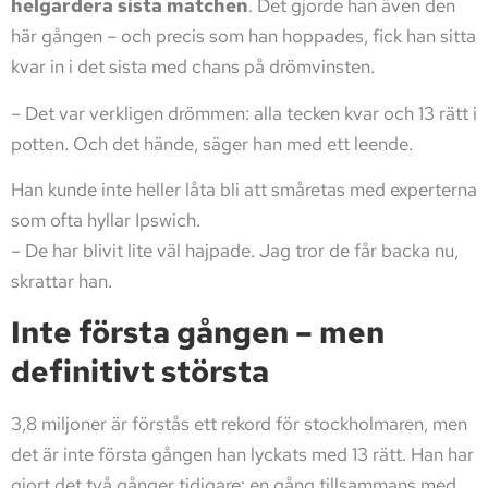
helgardera sista matchen
. Det gjorde han även den
här gången – och precis som han hoppades, fick han sitta
kvar in i det sista med chans på drömvinsten.
– Det var verkligen drömmen: alla tecken kvar och 13 rätt i
potten. Och det hände, säger han med ett leende.
Han kunde inte heller låta bli att småretas med experterna
som ofta hyllar Ipswich.
– De har blivit lite väl hajpade. Jag tror de får backa nu,
skrattar han.
Inte första gången – men
definitivt största
3,8 miljoner är förstås ett rekord för stockholmaren, men
det är inte första gången han lyckats med 13 rätt. Han har
gjort det två gånger tidigare: en gång tillsammans med