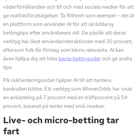
väderförhållanden och till och med sociala medier för att
ge realtidsförutsägelser. Ta Rithmm som exempel – det är
en plattform som använder AI för att skräddarsy
bettingtips efter användarens stil. De påstår att deras
verktyg har ökat användarinteraktionen med 30 procent,
eftersom folk får förslag som känns relevanta. AI kan
även hjälpa dig att hitta
beste bettingsider
och ge andra
tips.
På riskhanteringssidan hjälper AI till att hantera
bankrullen bättre. Ett verktyg som WinnerOdds har visat
en avkastning på 7 procent med en träffprocent på 54
procent, baserat på tester med små insatser.
Live- och micro-betting tar
fart