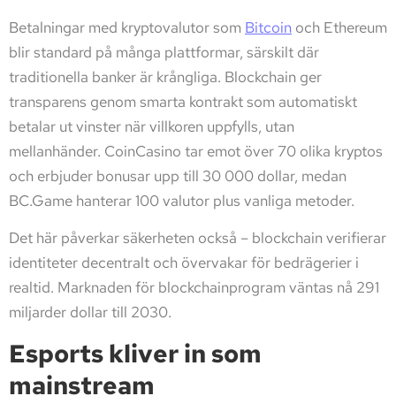
Betalningar med kryptovalutor som
Bitcoin
och Ethereum
blir standard på många plattformar, särskilt där
traditionella banker är krångliga. Blockchain ger
transparens genom smarta kontrakt som automatiskt
betalar ut vinster när villkoren uppfylls, utan
mellanhänder. CoinCasino tar emot över 70 olika kryptos
och erbjuder bonusar upp till 30 000 dollar, medan
BC.Game hanterar 100 valutor plus vanliga metoder.
Det här påverkar säkerheten också – blockchain verifierar
identiteter decentralt och övervakar för bedrägerier i
realtid. Marknaden för blockchainprogram väntas nå 291
miljarder dollar till 2030.
Esports kliver in som
mainstream