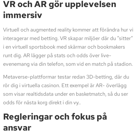
VR och AR gör upplevelsen
immersiv
Virtuell och augmented reality kommer att förändra hur vi
interagerar med betting. VR skapar miljöer där du ”sitter”
i en virtuell sportsbook med skärmar och bookmakers
runt dig. AR lägger på stats och odds över live-
evenemang via din telefon, som vid en match på stadion.
Metaverse-plattformar testar redan 3D-betting, där du
rör dig i virtuella casinon. Ett exempel är AR- överlägg
som visar realtidsdata under en basketmatch, så du ser
odds för nästa korg direkt i din vy..
Regleringar och fokus på
ansvar