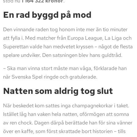
stod nu
1 164 322 kronor
.
En rad byggd på mod
Den vinnande raden tog honom inte mer än tio minuter
att fylla i. Med matcher från Europa League, La Liga och
Superettan valde han medvetet kryssen – något de flesta
spelare undviker. Den satsningen blev hans guldtråd.
– Ska man vinna stort måste man våga, förklarade han
när Svenska Spel ringde och gratulerade.
Natten som aldrig tog slut
När beskedet kom sattes inga champagnekorkar i taket.
Istället låg han vaken hela natten, oförmögen att somna
av ren chock. Dagen därpå berättade han för sina vänner
över en kaffe, som först skrattade bort historien – tills