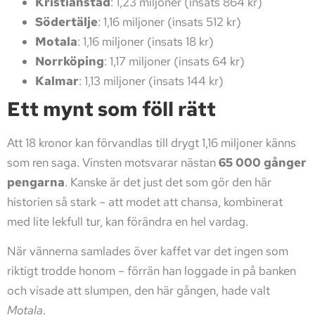
Kristianstad
: 1,23 miljoner (insats 864 kr)
Södertälje
: 1,16 miljoner (insats 512 kr)
Motala
: 1,16 miljoner (insats 18 kr)
Norrköping
: 1,17 miljoner (insats 64 kr)
Kalmar
: 1,13 miljoner (insats 144 kr)
Ett mynt som föll rätt
Att 18 kronor kan förvandlas till drygt 1,16 miljoner känns
som ren saga. Vinsten motsvarar nästan
65 000 gånger
pengarna
. Kanske är det just det som gör den här
historien så stark – att modet att chansa, kombinerat
med lite lekfull tur, kan förändra en hel vardag.
När vännerna samlades över kaffet var det ingen som
riktigt trodde honom – förrän han loggade in på banken
och visade att slumpen, den här gången, hade valt
Motala
.