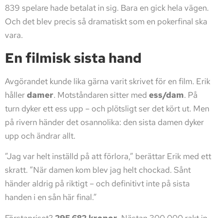
839 spelare hade betalat in sig. Bara en gick hela vägen.
Och det blev precis så dramatiskt som en pokerfinal ska
vara.
En filmisk sista hand
Avgörandet kunde lika gärna varit skrivet för en film. Erik
håller
damer
. Motståndaren sitter med
ess/dam
. På
turn dyker ett ess upp – och plötsligt ser det kört ut. Men
på rivern händer det osannolika: den sista damen dyker
upp och ändrar allt.
”Jag var helt inställd på att förlora,” berättar Erik med ett
skratt. ”När damen kom blev jag helt chockad. Sånt
händer aldrig på riktigt – och definitivt inte på sista
handen i en sån här final.”
Förstapriset?
295 682 kronor
. Nästan 300 000 rakt in