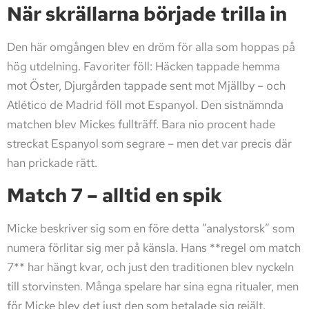
När skrällarna började trilla in
Den här omgången blev en dröm för alla som hoppas på
hög utdelning. Favoriter föll: Häcken tappade hemma
mot Öster, Djurgården tappade sent mot Mjällby – och
Atlético de Madrid föll mot Espanyol. Den sistnämnda
matchen blev Mickes fullträff. Bara nio procent hade
streckat Espanyol som segrare – men det var precis där
han prickade rätt.
Match 7 – alltid en spik
Micke beskriver sig som en före detta ”analystorsk” som
numera förlitar sig mer på känsla. Hans **regel om match
7** har hängt kvar, och just den traditionen blev nyckeln
till storvinsten. Många spelare har sina egna ritualer, men
för Micke blev det just den som betalade sig rejält.