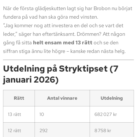
När de första glädjeskutten lagt sig har Brobon nu börjat
fundera på vad han ska göra med vinsten.
”Jag kommer nog att investera en del och se vart det
leder,” säger han eftertänksamt. Drömmen? Att någon
gång få sitta
helt ensam med 13 rätt
och se den
siffran stiga ännu lite högre – kanske redan nästa helg.
Utdelning på Stryktipset (7
januari 2026)
Rätt
Antal vinnare
Utdelning
13 rätt
10
682 027 kr
12 rätt
292
8 758 kr