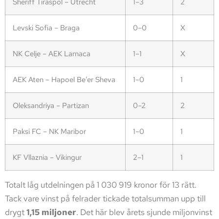
Sheriff Tiraspol – Utrecht
1–3
2
Levski Sofia – Braga
0–0
X
NK Celje – AEK Larnaca
1–1
X
AEK Aten – Hapoel Be’er Sheva
1–0
1
Oleksandriya – Partizan
0–2
2
Paksi FC – NK Maribor
1–0
1
KF Vllaznia – Vikingur
2–1
1
Totalt låg utdelningen på 1 030 919 kronor för 13 rätt.
Tack vare vinst på felrader tickade totalsumman upp till
drygt
1,15 miljoner
. Det här blev årets sjunde miljonvinst