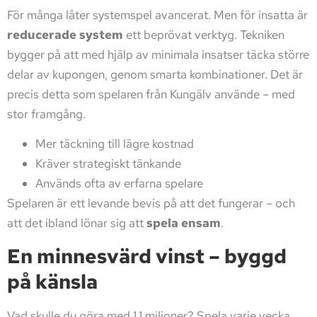
För många låter systemspel avancerat. Men för insatta är
reducerade system
ett beprövat verktyg. Tekniken
bygger på att med hjälp av minimala insatser täcka större
delar av kupongen, genom smarta kombinationer. Det är
precis detta som spelaren från Kungälv använde – med
stor framgång.
Mer täckning till lägre kostnad
Kräver strategiskt tänkande
Används ofta av erfarna spelare
Spelaren är ett levande bevis på att det fungerar – och
att det ibland lönar sig att
spela ensam
.
En minnesvärd vinst – byggd
på känsla
Vad skulle du göra med 1,1 miljoner? Spela varje vecka