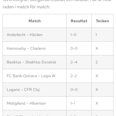
raden i match för match:
Match
Resultat
Tecken
Anderlecht – Häcken
1–0
1
Hammarby – Charleroi
0–0
X
Besiktas – Shakhtar Donetsk
2–4
2
FC Banik Ostrava – Legia W.
2–2
X
Lugano – CFR Cluj
0–0
X
Midtjylland – Hibernian
1–1
X