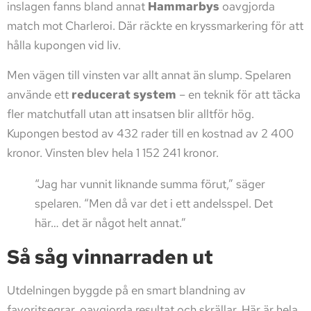
inslagen fanns bland annat
Hammarbys
oavgjorda
match mot Charleroi. Där räckte en kryssmarkering för att
hålla kupongen vid liv.
Men vägen till vinsten var allt annat än slump. Spelaren
använde ett
reducerat system
– en teknik för att täcka
fler matchutfall utan att insatsen blir alltför hög.
Kupongen bestod av 432 rader till en kostnad av 2 400
kronor. Vinsten blev hela 1 152 241 kronor.
“Jag har vunnit liknande summa förut,” säger
spelaren. “Men då var det i ett andelsspel. Det
här… det är något helt annat.”
Så såg vinnarraden ut
Utdelningen byggde på en smart blandning av
favoritsegrar, oavgjorda resultat och skrällar. Här är hela