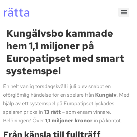
rätta
Kungälvsbo kammade
hem 1,1 miljoner på
Europatipset med smart
systemspel
En helt vanlig torsdagskväll i juli blev snabbt en
oförglömlig händelse för en spelare från
Kungälv
. Med
hjälp av ett systemspel på Europatipset lyckades
spelaren pricka in
13 rätt
– som ensam vinnare.
Belöningen? Över
1,1 miljoner kronor
in på kontot.
Från känsla till fullträff