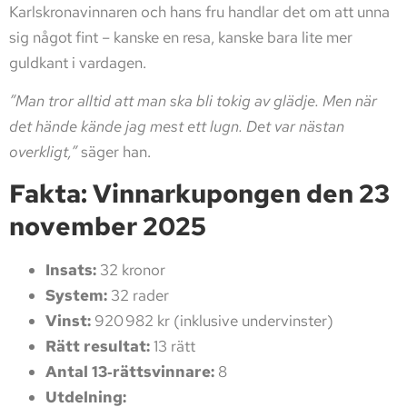
Karlskronavinnaren och hans fru handlar det om att unna
sig något fint – kanske en resa, kanske bara lite mer
guldkant i vardagen.
”Man tror alltid att man ska bli tokig av glädje. Men när
det hände kände jag mest ett lugn. Det var nästan
overkligt,”
säger han.
Fakta: Vinnarkupongen den 23
november 2025
Insats:
32 kronor
System:
32 rader
Vinst:
920 982 kr (inklusive undervinster)
Rätt resultat:
13 rätt
Antal 13‑rättsvinnare:
8
Utdelning: