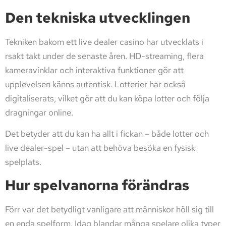
Den tekniska utvecklingen
Tekniken bakom ett live dealer casino har utvecklats i
rsakt takt under de senaste åren. HD-streaming, flera
kameravinklar och interaktiva funktioner gör att
upplevelsen känns autentisk. Lotterier har också
digitaliserats, vilket gör att du kan köpa lotter och följa
dragningar online.
Det betyder att du kan ha allt i fickan – både lotter och
live dealer-spel – utan att behöva besöka en fysisk
spelplats.
Hur spelvanorna förändras
Förr var det betydligt vanligare att människor höll sig till
en enda spelform. Idag blandar många spelare olika typer