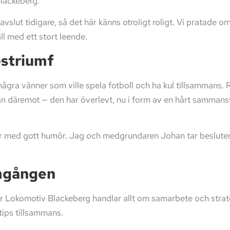
Blackeberg.
vslut tidigare, så det här känns otroligt roligt. Vi pratade o
l med ett stort leende.
pstriumf
några vänner som ville spela fotboll och ha kul tillsamman
an däremot — den har överlevt, nu i form av en hårt sammansv
tur med gott humör. Jag och medgrundaren Johan tar besluten
mgången
 Lokomotiv Blackeberg handlar allt om samarbete och strategi. 
 tips tillsammans.