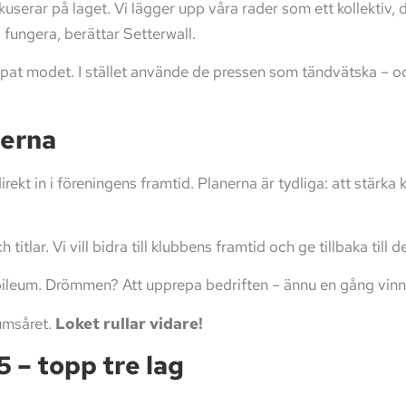
kuserar på laget. Vi lägger upp våra rader som ett kollektiv,
g fungera, berättar Setterwall.
ppat modet. I stället använde de pressen som tändvätska – oc
terna
rekt in i föreningens framtid. Planerna är tydliga: att stä
itlar. Vi vill bidra till klubbens framtid och ge tillbaka till 
ubileum. Drömmen? Att upprepa bedriften – ännu en gång vi
eumsåret.
Loket rullar vidare!
 – topp tre lag