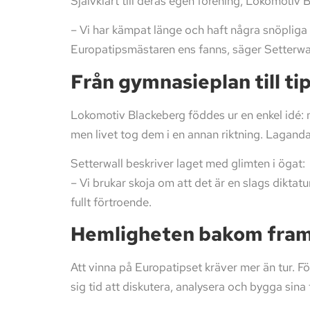
Självklart till deras egen förening, Lokomotiv 
– Vi har kämpat länge och haft några snöpliga a
Europatipsmästaren ens fanns, säger Setterwal
Från gymnasieplan till ti
Lokomotiv Blackeberg föddes ur en enkel idé: 
men livet tog dem i en annan riktning. Lagand
Setterwall beskriver laget med glimten i ögat:
– Vi brukar skoja om att det är en slags dikta
fullt förtroende.
Hemligheten bakom fra
Att vinna på Europatipset kräver mer än tur. För
sig tid att diskutera, analysera och bygga sina