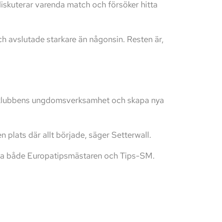
 diskuterar varenda match och försöker hitta
h avslutade starkare än någonsin. Resten är,
rka klubbens ungdomsverksamhet och skapa nya
den plats där allt började, säger Setterwall.
nna både Europatipsmästaren och Tips-SM.