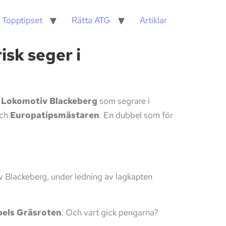
 Topptipset
Rätta ATG
Artiklar
isk seger i
F Lokomotiv Blackeberg
som segrare i
ch
Europatipsmästaren
. En dubbel som för
v Blackeberg, under ledning av lagkapten
pels Gräsroten
. Och vart gick pengarna?