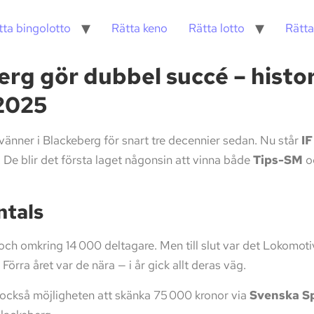
tta bingolotto
Rätta keno
Rätta lotto
Rätta
rg gör dubbel succé – histor
2025
nner i Blackeberg för snart tre decennier sedan. Nu står
I
De blir det första laget någonsin att vinna både
Tips-SM
o
ntals
ch omkring 14 000 deltagare. Men till slut var det Lokomoti
Förra året var de nära — i år gick allt deras väg.
 också möjligheten att skänka 75 000 kronor via
Svenska S