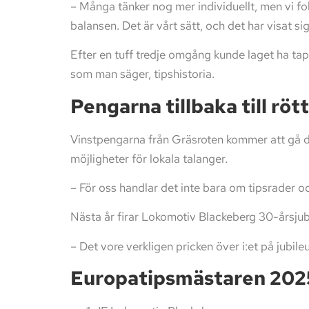
– Många tänker nog mer individuellt, men vi fo
balansen. Det är vårt sätt, och det har visat si
Efter en tuff tredje omgång kunde laget ha ta
som man säger, tipshistoria.
Pengarna tillbaka till röt
Vinstpengarna från Gräsroten kommer att gå di
möjligheter för lokala talanger.
– För oss handlar det inte bara om tipsrader och t
Nästa år firar Lokomotiv Blackeberg 30-årsj
– Det vore verkligen pricken över i:et på jubil
Europatipsmästaren 2025