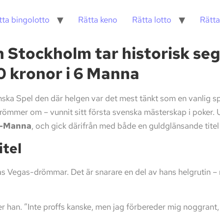
tta bingolotto
Rätta keno
Rätta lotto
Rätta
 Stockholm tar historisk seg
0 kronor i 6 Manna
ska Spel den där helgen var det mest tänkt som en vanlig s
drömmer om – vunnit sitt första svenska mästerskap i poke
-Manna
, och gick därifrån med både en guldglänsande tite
itel
as Vegas-drömmar. Det är snarare en del av hans helgrutin – 
r han. ”Inte proffs kanske, men jag förbereder mig noggrant,