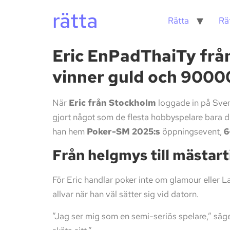
rätta
Rätta
Rä
Eric EnPadThaiTy från
vinner guld och 9000
När
Eric från Stockholm
loggade in på Sven
gjort något som de flesta hobbyspelare bara 
han hem
Poker-SM 2025:s
öppningsevent,
6
Från helgmys till mästart
För Eric handlar poker inte om glamour eller L
allvar när han väl sätter sig vid datorn.
”Jag ser mig som en semi-seriös spelare,” säge