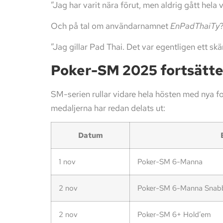
”Jag har varit nära förut, men aldrig gått hela 
Och på tal om användarnamnet
EnPadThaiTy
”Jag gillar Pad Thai. Det var egentligen ett sk
Poker-SM 2025 fortsätte
SM-serien rullar vidare hela hösten med nya f
medaljerna har redan delats ut:
Datum
1 nov
Poker-SM 6-Manna
2 nov
Poker-SM 6-Manna Snab
2 nov
Poker-SM 6+ Hold’em