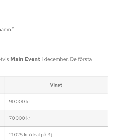
onamn.”
tvis
Main Event
i december. De första
Vinst
90 000 kr
70 000 kr
21 025 kr (deal på 3)