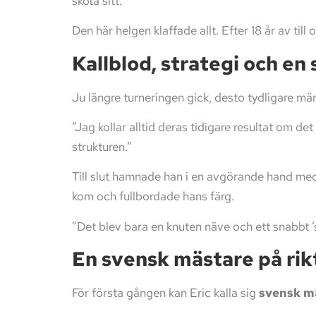
sköta sitt.”
Den här helgen klaffade allt. Efter 18 år av til
Kallblod, strategi och en
Ju längre turneringen gick, desto tydligare mä
”Jag kollar alltid deras tidigare resultat om de
strukturen.”
Till slut hamnade han i en avgörande hand m
kom och fullbordade hans färg.
”Det blev bara en knuten näve och ett snabbt ’s
En svensk mästare på rik
För första gången kan Eric kalla sig
svensk mä