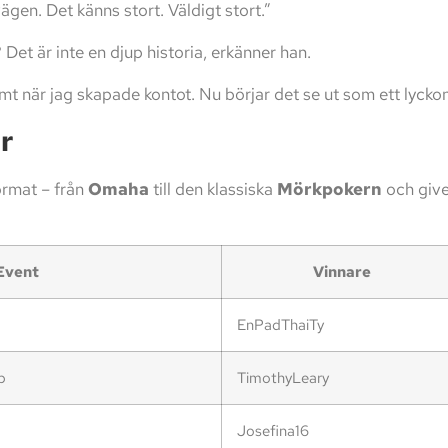
vägen. Det känns stort. Väldigt stort.”
? Det är inte en djup historia, erkänner han.
ämt när jag skapade kontot. Nu börjar det se ut som ett lyck
r
ormat – från
Omaha
till den klassiska
Mörkpokern
och give
Event
Vinnare
EnPadThaiTy
b
TimothyLeary
Josefina16