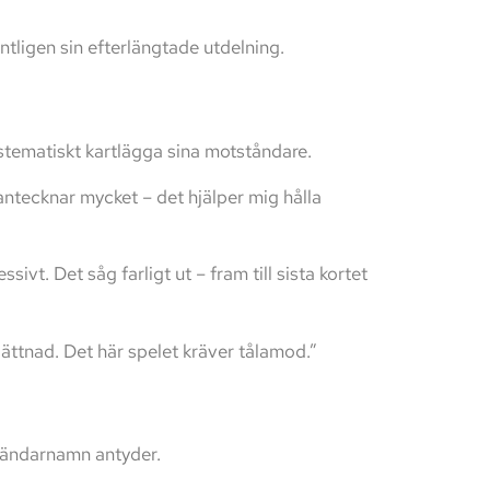
äntligen sin efterlängtade utdelning.
ystematiskt kartlägga sina motståndare.
g antecknar mycket – det hjälper mig hålla
vt. Det såg farligt ut – fram till sista kortet
lättnad. Det här spelet kräver tålamod.”
vändarnamn antyder.