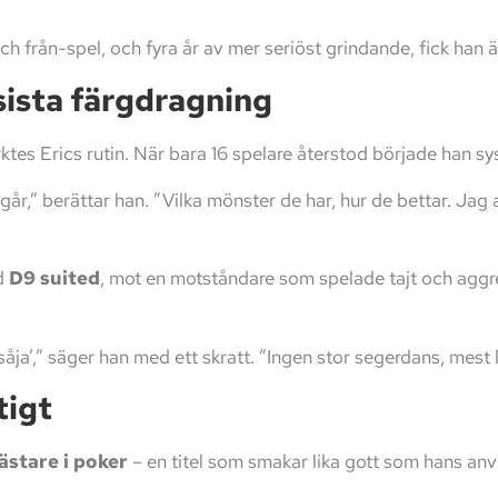
l och från-spel, och fyra år av mer seriöst grindande, fick han 
 sista färgdragning
rktes Erics rutin. När bara 16 spelare återstod började han s
t går,” berättar han. ”Vilka mönster de har, hur de bettar. Ja
ed
D9 suited
, mot en motståndare som spelade tajt och aggressi
åja’,” säger han med ett skratt. ”Ingen stor segerdans, mest 
tigt
stare i poker
– en titel som smakar lika gott som hans an