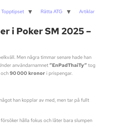
 Topptipset
Rätta ATG
Artiklar
er i Poker SM 2025 –
pelkväll. Men några timmar senare hade han
r. Under användarnamnet
”EnPadThaiTy”
tog
l och
90 000 kronor
i prispengar.
något han kopplar av med, men tar på fullt
 försöker hålla fokus och låter bara slumpen