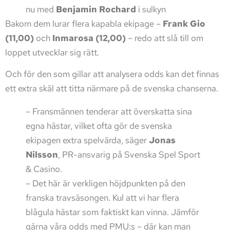
nu med
Benjamin Rochard
i sulkyn
Bakom dem lurar flera kapabla ekipage –
Frank Gio
(11,00)
och
Inmarosa (12,00)
– redo att slå till om
loppet utvecklar sig rätt.
Och för den som gillar att analysera odds kan det finnas
ett extra skäl att titta närmare på de svenska chanserna.
– Fransmännen tenderar att överskatta sina
egna hästar, vilket ofta gör de svenska
ekipagen extra spelvärda, säger
Jonas
Nilsson
, PR-ansvarig på Svenska Spel Sport
& Casino.
– Det här är verkligen höjdpunkten på den
franska travsäsongen. Kul att vi har flera
blågula hästar som faktiskt kan vinna. Jämför
gärna våra odds med PMU:s – där kan man