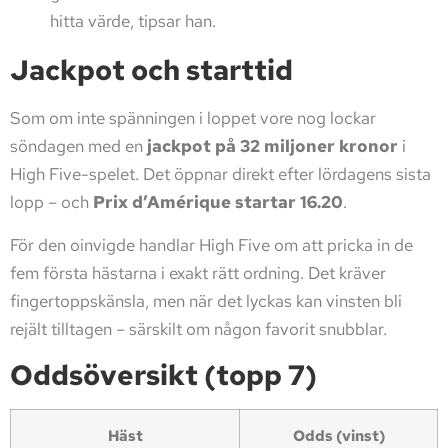
hitta värde, tipsar han.
Jackpot och starttid
Som om inte spänningen i loppet vore nog lockar
söndagen med en
jackpot på 32 miljoner kronor
i
High Five-spelet. Det öppnar direkt efter lördagens sista
lopp – och
Prix d’Amérique startar 16.20
.
För den oinvigde handlar High Five om att pricka in de
fem första hästarna i exakt rätt ordning. Det kräver
fingertoppskänsla, men när det lyckas kan vinsten bli
rejält tilltagen – särskilt om någon favorit snubblar.
Oddsöversikt (topp 7)
Häst
Odds (vinst)