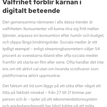
Valfrihet förblir kärnan i
digitalt beteende
Den gemensamma nämnaren i alla dessa trender är
valfriheten. Konsumenter vill kunna röra sig fritt mellan
tjänster, anpassa sin konsumtion efter humör och budget,
och slippa långa bindningstider. Sociala medier är ett
tydligt exempel – enligt streamingbarometern väljer 54
procent av svenskarna ibland eller ofta sociala medier
framför att starta en film eller serie. Ofta handlar det inte
ens om ett aktivt val utan om invanda scrollvanor som
plattformarna aktivt uppmuntrar.
Det faktum att tid som läggs på att söka efter något att
titta på faktiskt minskat – från 27 till 21 timmar per
person och år – tyder på att rekommendationssystem
och användargränssnitt har blivit bättre på att möta